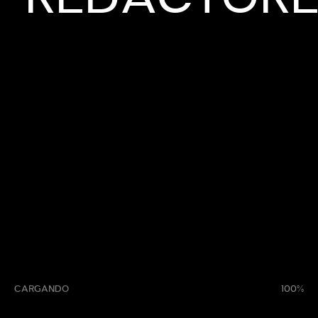
CREATIVO
EL INDISCRETO ENCANTO DE
LA REBELDÍA: MARCAS QUE
INSPIRAN A ROMPER LAS
REGLAS
BRANDING
MARZO 21, 2025
CARGANDO
100